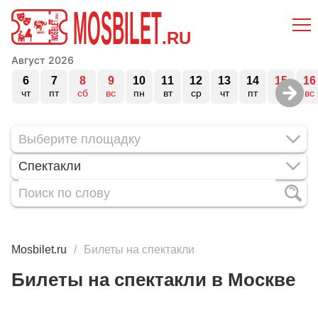
MOSBILET
.RU
Август 2026
6
7
8
9
10
11
12
13
14
15
16
чт
пт
сб
вс
пн
вт
ср
чт
пт
сб
вс
Спектакли
Mosbilet.ru
Билеты на спектакли
Билеты на спектакли в Москве