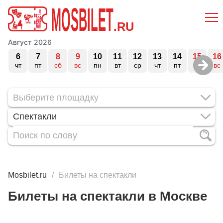
MOSBILET
.RU
Август 2026
6
7
8
9
10
11
12
13
14
15
16
чт
пт
сб
вс
пн
вт
ср
чт
пт
сб
вс
Спектакли
Mosbilet.ru
Билеты на спектакли
Билеты на спектакли в Москве