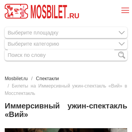
MOSBILET
.RU
Выберите категорию
Mosbilet.ru
Спектакли
Билеты на Иммерсивный ужин-спектакль «Вий» в
Мосспектакль
Иммерсивный ужин-спектакль
«Вий»