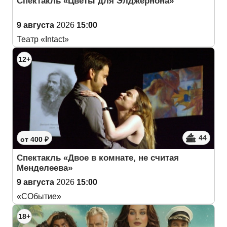
Спектакль «Цветы для Элджернона»
9 августа
2026
15:00
Театр «Intact»
12+
44
от 400 ₽
Спектакль «Двое в комнате, не считая
Менделеева»
9 августа
2026
15:00
«СОбытие»
18+