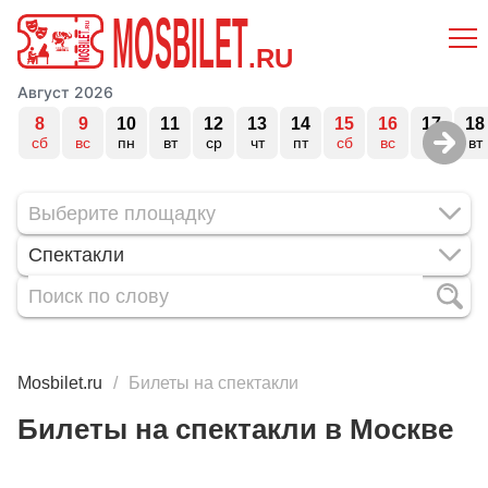
MOSBILET
.RU
Август 2026
8
9
10
11
12
13
14
15
16
17
18
сб
вс
пн
вт
ср
чт
пт
сб
вс
пн
вт
Спектакли
Mosbilet.ru
Билеты на спектакли
Билеты на спектакли в Москве