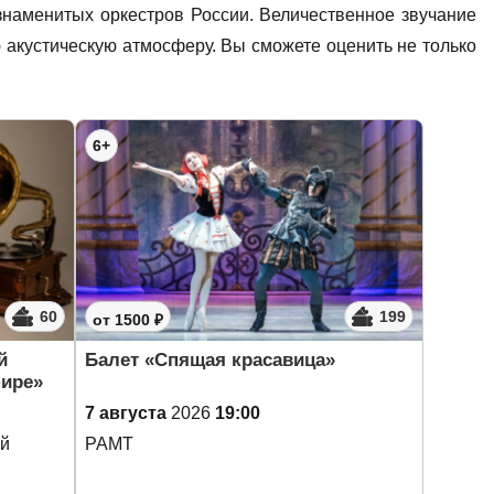
наменитых оркестров России. Величественное звучание
 акустическую атмосферу. Вы сможете оценить не только
6+
60
199
от 1500 ₽
й
Балет «Спящая красавица»
фире»
7 августа
2026
19:00
ей
РАМТ