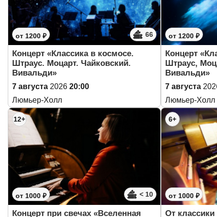
66
от 1200 ₽
от 1200 ₽
Концерт «Классика в космосе.
Концерт «Кл
Штраус. Моцарт. Чайковский.
Штраус, Моц
Вивальди»
Вивальди»
7 августа
2026
20:00
7 августа
202
Люмьер-Холл
Люмьер-Холл
12+
6+
< 10
от 1000 ₽
от 1000 ₽
Концерт при свечах «Вселенная
От классики