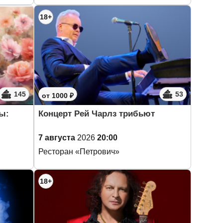
18+
145
53
от 1000 ₽
ы:
Концерт Рей Чарлз трибьют
7 августа
2026
20:00
Ресторан «Петрович»
18+