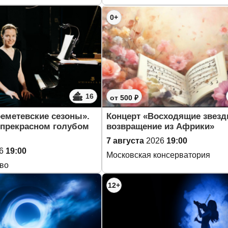
0+
16
от 500 ₽
еметевские сезоны».
Концерт «Восходящие звезд
 прекрасном голубом
возвращение из Африки»
7 августа
2026
19:00
6
19:00
Московская консерватория
ово
12+