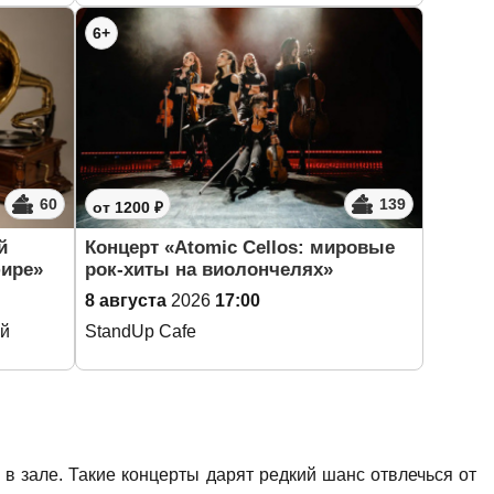
6+
60
139
от 1200 ₽
й
Концерт «Atomic Cellos: мировые
фире»
рок-хиты на виолончелях»
8 августа
2026
17:00
ей
StandUp Cafe
в зале. Такие концерты дарят редкий шанс отвлечься от