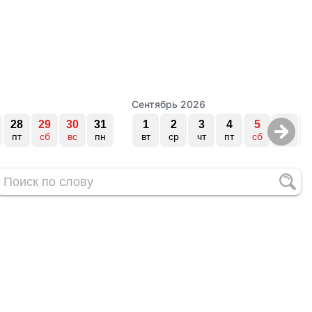
Сентябрь 2026
28
29
30
31
1
2
3
4
5
6
пт
сб
вс
пн
вт
ср
чт
пт
сб
вс