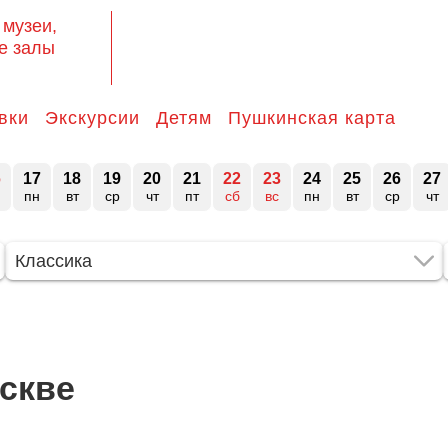
 музеи,
е залы
вки
Экскурсии
Детям
Пушкинская карта
6
17
18
19
20
21
22
23
24
25
26
27
пн
вт
ср
чт
пт
сб
вс
пн
вт
ср
чт
Классика
скве