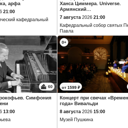
ка, арфа
Ханса Циммера. Universe.
Армянский…
6
21:00
7 августа
2026
21:00
ический кафедральный
Кафедральный собор святых Пе
Павла
0+
60
от 1599 ₽
Прокофьев. Симфония
Концерт при свечах «Време
ени
года» Вивальди
6
13:00
8 августа
2026
15:00
фьева
Музей Пушкина