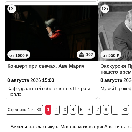
12+
12+
107
от 1000 ₽
от 550 ₽
Концерт при свечах. Аве Мария
Экскурсия 
нашего врем
8 августа
2026
15:00
8 августа
202
Кафедральный собор святых Петра и
Музей Проко
Павла
Страница 1 из 83
1
2
3
4
5
6
7
8
...
83
Билеты на классику в Москве можно приобрести на са