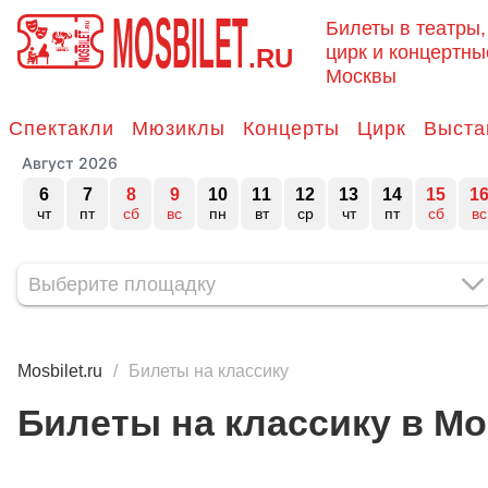
MOSBILET
Билеты в театры,
цирк и концертны
.RU
Москвы
Спектакли
Мюзиклы
Концерты
Цирк
Выста
Август 2026
6
7
8
9
10
11
12
13
14
15
1
чт
пт
сб
вс
пн
вт
ср
чт
пт
сб
вс
Mosbilet.ru
Билеты на классику
Билеты на классику в Мо