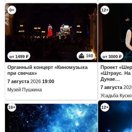
0+
12+
160
от 1499 ₽
от 3000 ₽
Органный концерт «Киномузыка
Проект «Шер
при свечах»
«Штраус. На
Дунае…
7 августа
2026
19:00
7 августа
202
Музей Пушкина
Усадьба Куск
16+
12+