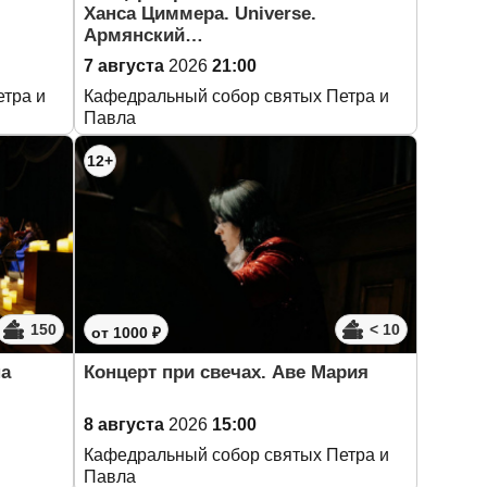
Ханса Циммера. Universe.
Армянский…
7 августа
2026
21:00
тра и
Кафедральный собор святых Петра и
Павла
12+
150
< 10
от 1000 ₽
на
Концерт при свечах. Аве Мария
8 августа
2026
15:00
Кафедральный собор святых Петра и
Павла