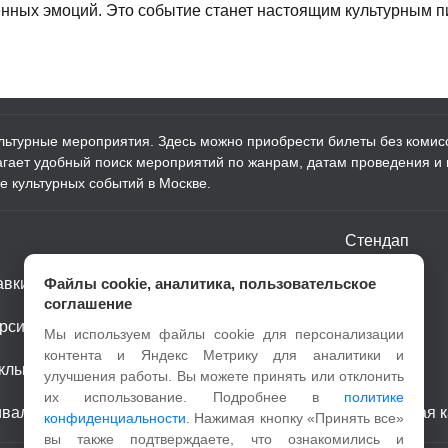
шенных эмоций. Это событие станет настоящим культурным 
ультурные мероприятия. Здесь можно приобрести билеты без комисс
лагает удобный поиск мероприятий по жанрам, датам проведения и
е культурных событий в Москве.
Стендап
авки
Файлы cookie, аналитика, пользовательское
Шоу
соглашение
рсии
Детям
Мы используем файлы cookie для персонализации
контента и Яндекс Метрику для аналитики и
клы
Спорт
улучшения работы. Вы можете принять или отклонить
их использование. Подробнее в
политике
ивали
Пушкинская к
конфиденциальности
. Нажимая кнопку «Принять все»
вы также подтверждаете, что ознакомились и