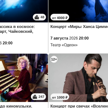
48
от 4000 ₽
ассика в космосе:
Концерт «Миры Ханса Цимм
арт, Чайковский,
7 августа
2026
20:00
6
20:00
Театр «Одеон»
12+
247
от 1000 ₽
 до киномузыки.
Концерт при свечах «Вселен