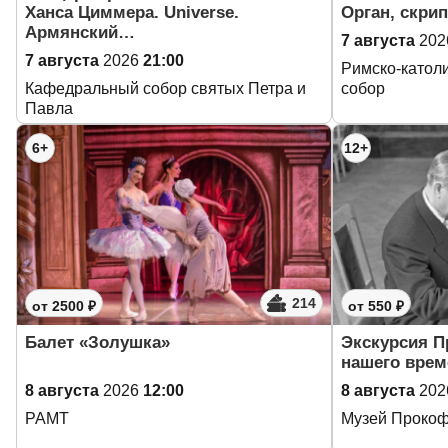
Ханса Циммера. Universe.
Орган, скрип
Армянский…
7 августа
202
7 августа
2026
21:00
Римско-катол
Кафедральный собор святых Петра и
собор
Павла
6+
12+
214
от 2500 ₽
от 550 ₽
Балет «Золушка»
Экскурсия 
нашего врем
8 августа
2026
12:00
8 августа
202
РАМТ
Музей Проко