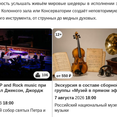
ность услышать живьём мировые шедевры в исполнении з
 Колонного зала или Консерватории создаёт неповторимую
ого инструмента, от струнных до медных духовых.
12+
106
от 550 ₽
P and Rock music при
Экскурсия в составе сборно
кл Джексон, Джордж
группы «Музей в прямом э
7 августа
2026
18:00
6
18:00
Российский национальный муз
 собор святых Петра и
музыки