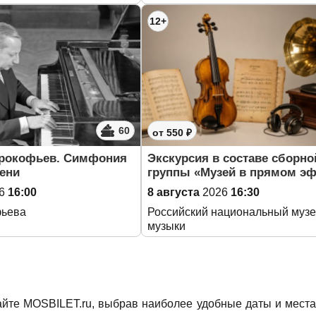
12+
60
от 550 ₽
Прокофьев. Симфония
Экскурсия в составе сборно
ени
группы «Музей в прямом э
6
16:00
8 августа
2026
16:30
фьева
Российский национальный муз
музыки
йте MOSBILET.ru, выбрав наиболее удобные даты и места 