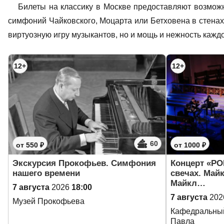
Билеты на классику в Москве предоставляют возмож
симфоний Чайковского, Моцарта или Бетховена в стенах
виртуозную игру музыкантов, но и мощь и нежность кажд
12+
12+
60
от 550 ₽
от 1000 ₽
Экскурсия Прокофьев. Симфония
Концерт «PO
нашего времени
свечах. Май
Майкл…
7 августа
2026
18:00
7 августа
202
Музей Прокофьева
Кафедральный
Павла