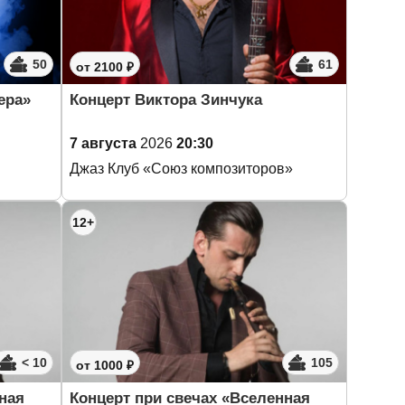
50
61
от 2100 ₽
ера»
Концерт Виктора Зинчука
7 августа
2026
20:30
Джаз Клуб «Союз композиторов»
12+
< 10
105
от 1000 ₽
ная
Концерт при свечах «Вселенная