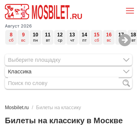
MOSBILET
.RU
Август 2026
8
9
10
11
12
13
14
15
16
17
18
сб
вс
пн
вт
ср
чт
пт
сб
вс
пн
вт
Классика
Mosbilet.ru
Билеты на классику
Билеты на классику в Москве