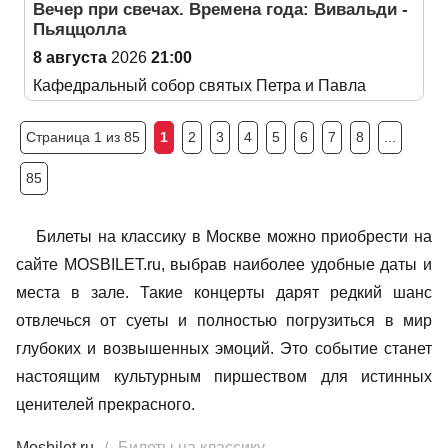
Вечер при свечах. Времена года: Вивальди -
Пьяццолла
8 августа
2026
21:00
Кафедральный собор святых Петра и Павла
Страница 1 из 85
1
2
3
4
5
6
7
8
...
85
Билеты на классику в Москве можно приобрести на
сайте MOSBILET.ru, выбрав наиболее удобные даты и
места в зале. Такие концерты дарят редкий шанс
отвлечься от суеты и полностью погрузиться в мир
глубоких и возвышенных эмоций. Это событие станет
настоящим культурным пиршеством для истинных
ценителей прекрасного.
Mosbilet.ru
Билеты на классику