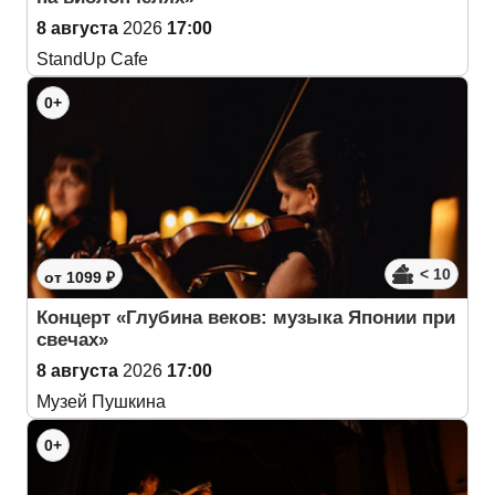
8 августа
2026
17:00
StandUp Cafe
0+
< 10
от 1099 ₽
Концерт «Глубина веков: музыка Японии при
свечах»
8 августа
2026
17:00
Музей Пушкина
0+