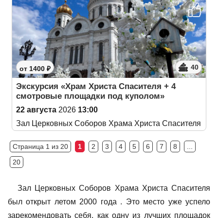
40
от 1400 ₽
Экскурсия «Храм Христа Спасителя + 4
смотровые площадки под куполом»
22 августа
2026
13:00
Зал Церковных Соборов Храма Христа Спасителя
Страница 1 из 20
1
2
3
4
5
6
7
8
...
20
Зал Церковных Соборов Храма Христа Спасителя
был открыт летом 2000 года . Это место уже успело
зарекомендовать себя, как одну из лучших площадок