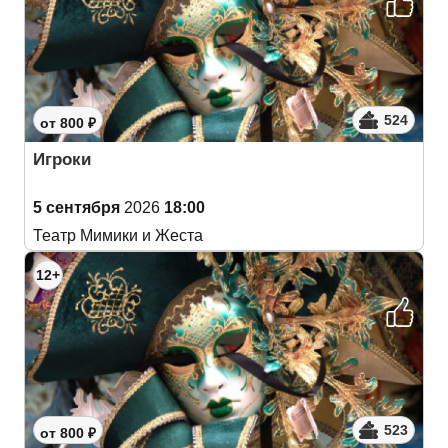
524
от 800 ₽
Игроки
5 сентября
2026
18:00
Театр Мимики и Жеста
12+
523
от 800 ₽