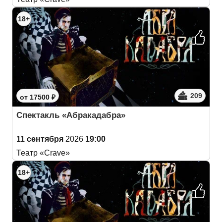
18+
209
от 17500 ₽
Спектакль «Абракадабра»
11 сентября
2026
19:00
Театр «Crave»
18+