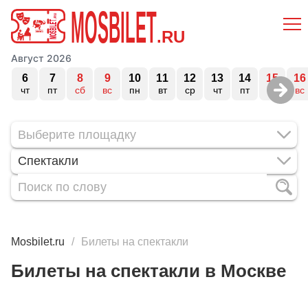
MOSBILET
.RU
Август 2026
6
7
8
9
10
11
12
13
14
15
16
чт
пт
сб
вс
пн
вт
ср
чт
пт
сб
вс
Спектакли
Mosbilet.ru
Билеты на спектакли
Билеты на спектакли в Москве