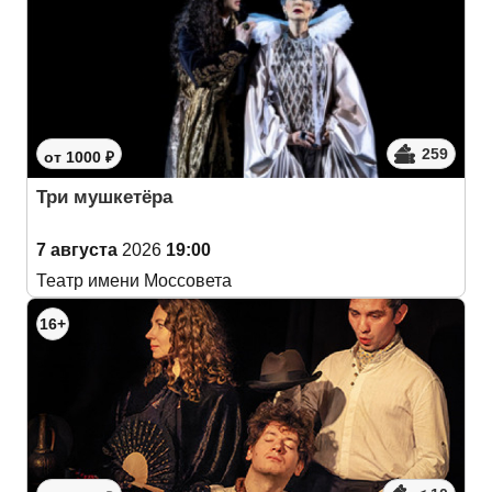
259
от 1000 ₽
Три мушкетёра
7 августа
2026
19:00
Театр имени Моссовета
16+