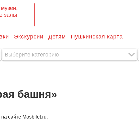
 музеи,
е залы
вки
Экскурсии
Детям
Пушкинская карта
Выберите категорию
рая башня»
а сайте Mosbilet.ru.