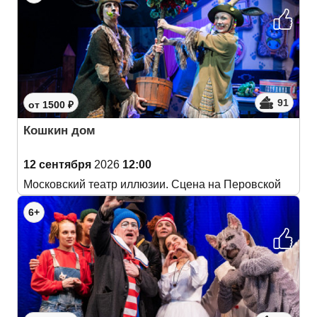
91
от 1500 ₽
Кошкин дом
12 сентября
2026
12:00
Московский театр иллюзии. Сцена на Перовской
6+