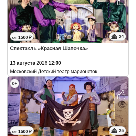
24
от 1500 ₽
Спектакль »Красная Шапочка»
13 августа
2026
12:00
Московский Детский театр марионеток
0+
25
от 1500 ₽