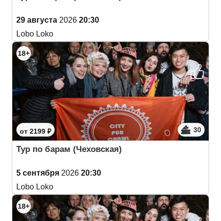
29 августа
2026
20:30
Lobo Loko
18+
30
от 2199 ₽
Тур по барам (Чеховская)
5 сентября
2026
20:30
Lobo Loko
18+