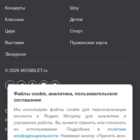
Концерты
Шоу
Классика
Детям
Цирк
Спорт
Выставки
Пушкинская карта
Экскурсии
© 2026
MOSBILET.ru
Файлы cookie, аналитика, пользовательское
соглашение
Мы используем файлы cookie для персонализации
О проекте
контента и Яндекс Метрику для аналитики и
Новости
улучшения работы. Вы можете принять или отклонить
info@mosbilet.ru
их использование. Подробнее в
политике
конфиденциальности
. Нажимая кнопку «Принять все»