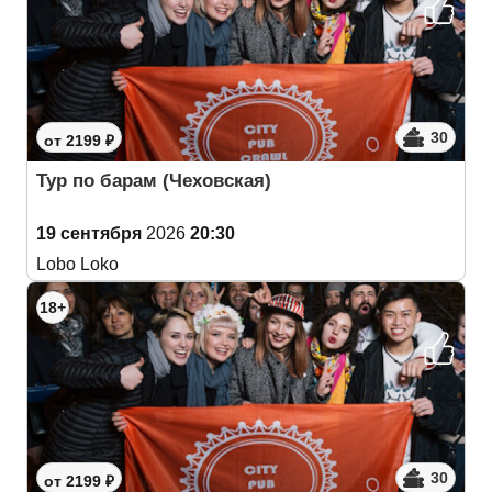
30
от 2199 ₽
Тур по барам (Чеховская)
19 сентября
2026
20:30
Lobo Loko
18+
30
от 2199 ₽