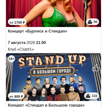
96
от 1700 ₽
Концерт «Бурлеск и Стендап»
7 августа
2026
21:00
Клуб «Club#1»
18+
132
от 800 ₽
Концерт «Стендап в Большом городе»