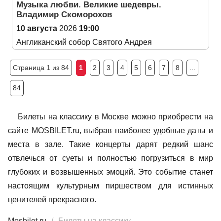
Музыка любви. Великие шедевры.
Владимир Скоморохов
10 августа
2026
19:00
Англиканский собор Святого Андрея
Страница 1 из 84
1
2
3
4
5
6
7
8
...
84
Билеты на классику в Москве можно приобрести на
сайте MOSBILET.ru, выбрав наиболее удобные даты и
места в зале. Такие концерты дарят редкий шанс
отвлечься от суеты и полностью погрузиться в мир
глубоких и возвышенных эмоций. Это событие станет
настоящим культурным пиршеством для истинных
ценителей прекрасного.
Mosbilet.ru
Билеты на классику