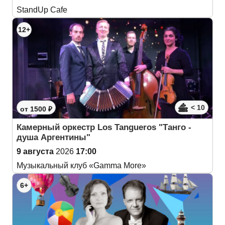
StandUp Cafe
12+
< 10
от 1500 ₽
Камерный оркестр Los Tangueros "Танго -
душа Аргентины"
9 августа
2026
17:00
Музыкальный клуб «Gamma More»
6+