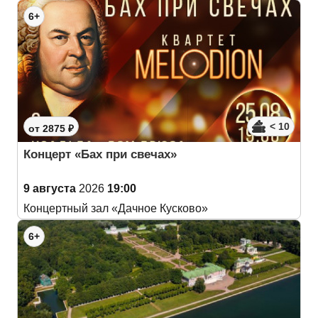
6+
< 10
от 2875 ₽
Концерт «Бах при свечах»
9 августа
2026
19:00
Концертный зал «Дачное Кусково»
6+