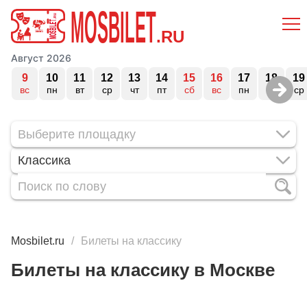
MOSBILET
.RU
Август 2026
9
10
11
12
13
14
15
16
17
18
19
вс
пн
вт
ср
чт
пт
сб
вс
пн
вт
ср
Классика
Mosbilet.ru
Билеты на классику
Билеты на классику в Москве