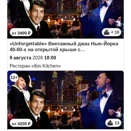
< 10
от 3400 ₽
«Unforgettable» Винтажный джаз Нью-Йорка
40-60-х на открытой крыше с…
9 августа
2026
18:00
Ресторан «Ibis Kitchen»
12+
13
от 4200 ₽