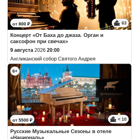
63
от 800 ₽
Концерт «От Баха до джаза. Орган и
саксофон при свечах»
9 августа
2026
20:00
Англиканский собор Святого Андрея
6+
< 10
от 5500 ₽
Русские Музыкальные Сезоны в отеле
«Националь»