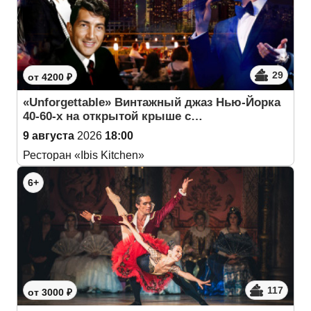
29
от 4200 ₽
«Unforgettable» Винтажный джаз Нью-Йорка
40-60-х на открытой крыше с…
9 августа
2026
18:00
Ресторан «Ibis Kitchen»
6+
117
от 3000 ₽