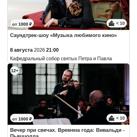
< 10
от 1000 ₽
Саундтрек-шоу «Музыка любимого кино»
8 августа
2026
21:00
Кафедральный собор святых Петра и Павла
12+
< 10
от 1000 ₽
Вечер при свечах. Времена года: Вивальди -
Пьяццолла