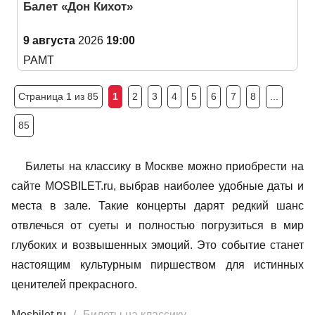
Балет «Дон Кихот»
9 августа
2026
19:00
РАМТ
Страница 1 из 85
1
2
3
4
5
6
7
8
...
85
Билеты на классику в Москве можно приобрести на
сайте MOSBILET.ru, выбрав наиболее удобные даты и
места в зале. Такие концерты дарят редкий шанс
отвлечься от суеты и полностью погрузиться в мир
глубоких и возвышенных эмоций. Это событие станет
настоящим культурным пиршеством для истинных
ценителей прекрасного.
Mosbilet.ru
Билеты на классику