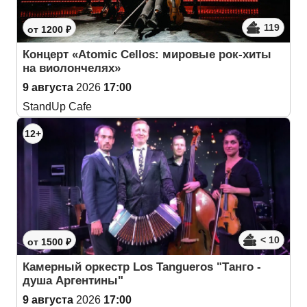
119
от 1200 ₽
Концерт «Atomic Cellos: мировые рок-хиты
на виолончелях»
9 августа
2026
17:00
StandUp Cafe
12+
< 10
от 1500 ₽
Камерный оркестр Los Tangueros "Танго -
душа Аргентины"
9 августа
2026
17:00