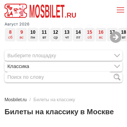
MOSBILET
.RU
Август 2026
8
9
10
11
12
13
14
15
16
17
18
сб
вс
пн
вт
ср
чт
пт
сб
вс
пн
вт
Классика
Mosbilet.ru
Билеты на классику
Билеты на классику в Москве