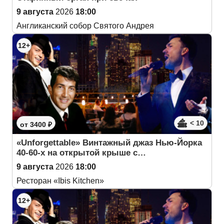
9 августа
2026
18:00
Англиканский собор Святого Андрея
12+
< 10
от 3400 ₽
«Unforgettable» Винтажный джаз Нью-Йорка
40-60-х на открытой крыше с…
9 августа
2026
18:00
Ресторан «Ibis Kitchen»
12+