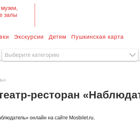
 музеи,
е залы
вки
Экскурсии
Детям
Пушкинская карта
Выберите категорию
ль»
театр-ресторан «Наблюда
людатель» онлайн на сайте Mosbilet.ru.