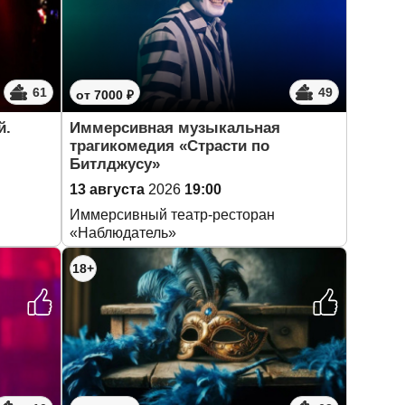
61
49
от 7000 ₽
й.
Иммерсивная музыкальная
трагикомедия «Страсти по
Битлджусу»
13 августа
2026
19:00
Иммерсивный театр-ресторан
«Наблюдатель»
18+