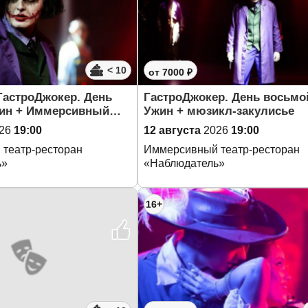
< 10
от 7000 ₽
ГастроДжокер. День
ГастроДжокер. День восьмо
жин + Иммерсивный…
Ужин + мюзикл-закулисье
26
19:00
12 августа
2026
19:00
театр-ресторан
Иммерсивный театр-ресторан
ь»
«Наблюдатель»
16+