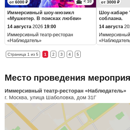
< 10
от 6000 ₽
от 3000 ₽
Иммерсивный шоу-мюзикл
Шоу-кабаре 
«Мушкетер. В поисках любви»
соблазна.
14 августа
2026
19:00
14 августа
20
Иммерсивный театр-ресторан
Иммерсивный 
«Наблюдатель»
«Наблюдател
Страница 1 из 5
1
2
3
4
5
Место проведения мероприят
Иммерсивный театр-ресторан «Наблюдатель»
г. Москва, улица Шаболовка, дом 31Г