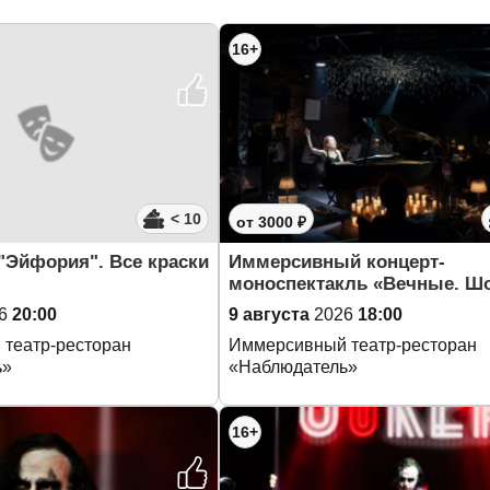
16+
< 10
от 3000 ₽
"Эйфория". Все краски
Иммерсивный концерт-
моноспектакль «Вечные. Ш
6
20:00
9 августа
2026
18:00
театр-ресторан
Иммерсивный театр-ресторан
ь»
«Наблюдатель»
16+