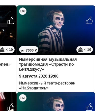
16+
< 10
< 10
от 7000 ₽
Иммерсивная музыкальная
опен»
трагикомедия «Страсти по
Битлджусу»
9 августа
2026
19:00
Иммерсивный театр-ресторан
«Наблюдатель»
16+