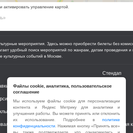
и активировать управление картой.
ль»
ультурные мероприятия. Здесь можно приобрести билеты без комисс
лагает удобный поиск мероприятий по жанрам, датам проведения и
е культурных событий в Москве.
Стендап
авки
Файлы cookie, аналитика, пользовательское
Шоу
соглашение
рсии
Детям
Мы используем файлы cookie для персонализации
контента и Яндекс Метрику для аналитики и
клы
Спорт
улучшения работы. Вы можете принять или отклонить
их использование. Подробнее в
политике
ивали
Пушкинская к
конфиденциальности
. Нажимая кнопку «Принять все»
вы также подтверждаете, что ознакомились и