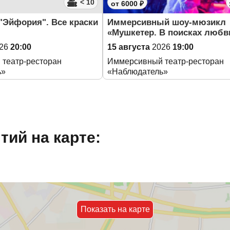
< 10
от 6000 ₽
"Эйфория". Все краски
Иммерсивный шоу-мюзикл
«Мушкетер. В поисках любв
26
20:00
15 августа
2026
19:00
театр-ресторан
Иммерсивный театр-ресторан
ь»
«Наблюдатель»
ий на карте:
Показать на карте