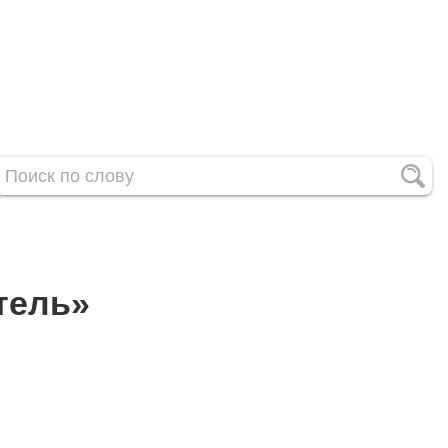
тель»