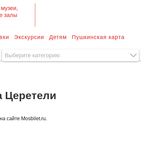
 музеи,
е залы
вки
Экскурсии
Детям
Пушкинская карта
Выберите категорию
а Церетели
 сайте Mosbilet.ru.