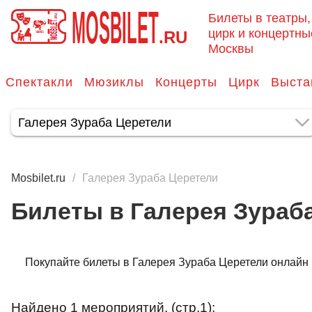
MOSBILET
Билеты в театры,
цирк и концертны
.RU
Москвы
Спектакли
Мюзиклы
Концерты
Цирк
Выста
Mosbilet.ru
Галерея Зураба Церетели
Билеты в Галерея Зураб
Покупайте билеты в Галерея Зураба Церетели онлайн на
Найдено 1 мероприятий, (стр.1):