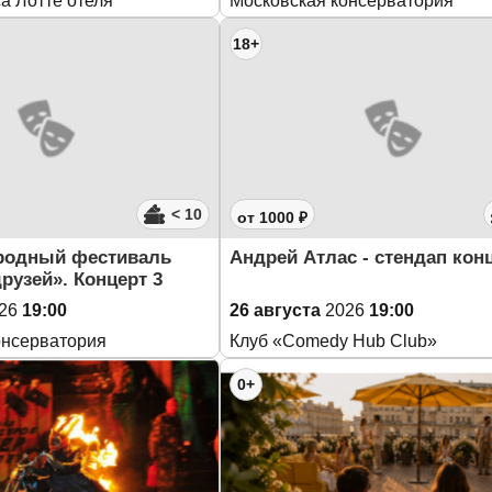
а Лотте отеля
Московская консерватория
18+
< 10
от 1000 ₽
родный фестиваль
Андрей Атлас - стендап кон
рузей». Концерт 3
26
19:00
26 августа
2026
19:00
онсерватория
Клуб «Comedy Hub Club»
0+