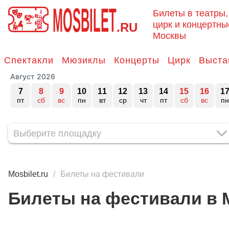
MOSBILET
Билеты в театры,
цирк и концертны
.RU
Москвы
Спектакли
Мюзиклы
Концерты
Цирк
Выста
Август 2026
7
8
9
10
11
12
13
14
15
16
1
пт
сб
вс
пн
вт
ср
чт
пт
сб
вс
пн
Mosbilet.ru
Билеты на фестивали
Билеты на фестивали в 