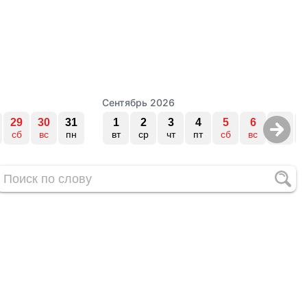
Сентябрь 2026
29
30
31
1
2
3
4
5
6
7
сб
вс
пн
вт
ср
чт
пт
сб
вс
пн