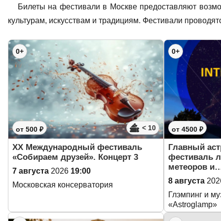
Билеты на фестивали в Москве предоставляют возмо
культурам, искусствам и традициям. Фестивали проводят
0+
0+
< 10
от 500 ₽
от 4500 ₽
XX Международный фестиваль
Главный ас
«Собираем друзей». Концерт 3
фестиваль л
метеоров и
7 августа
2026
19:00
8 августа
202
Московская консерватория
Глэмпинг и м
«Astroglamp»