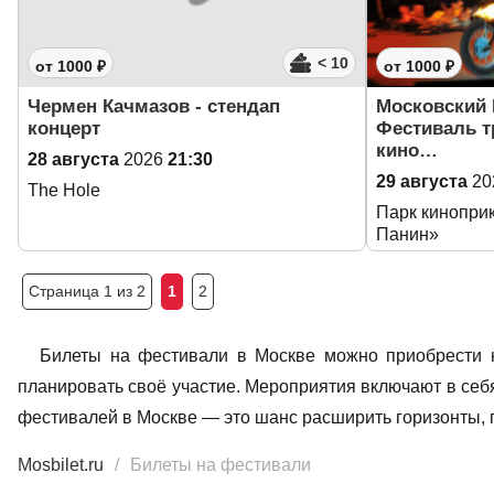
< 10
от 1000 ₽
от 1000 ₽
Чермен Качмазов - стендап
Московский
концерт
Фестиваль т
кино…
28 августа
2026
21:30
29 августа
20
The Hole
Парк кинопри
Панин»
Страница 1 из 2
1
2
Билеты на фестивали в Москве можно приобрести на
планировать своё участие. Мероприятия включают в себ
фестивалей в Москве — это шанс расширить горизонты, 
Mosbilet.ru
Билеты на фестивали