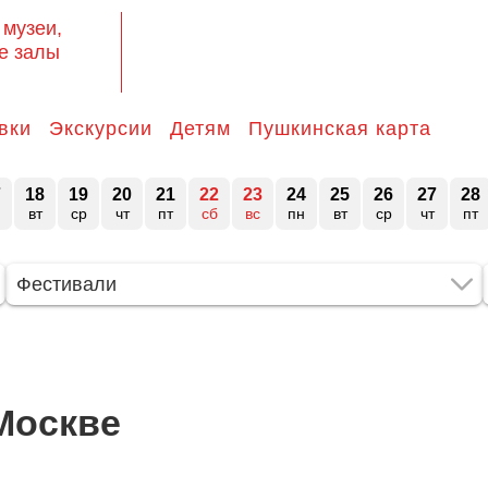
 музеи,
е залы
вки
Экскурсии
Детям
Пушкинская карта
7
18
19
20
21
22
23
24
25
26
27
28
вт
ср
чт
пт
сб
вс
пн
вт
ср
чт
пт
Фестивали
Москве