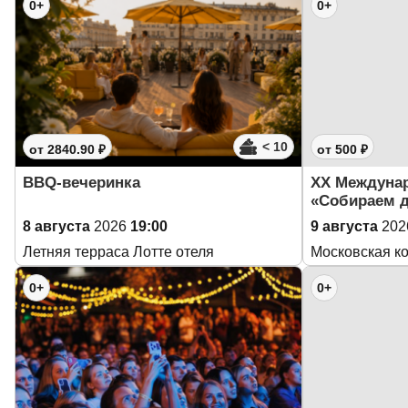
0+
0+
< 10
от 2840.90 ₽
от 500 ₽
BBQ-вечеринка
XX Междуна
«Собираем д
8 августа
2026
19:00
9 августа
202
Летняя терраса Лотте отеля
Московская к
0+
0+