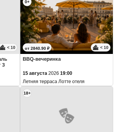
0+
< 10
< 10
от 2840.90 ₽
аль
BBQ-вечеринка
 3
15 августа
2026
19:00
Летняя терраса Лотте отеля
18+