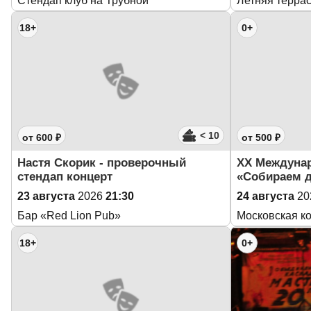
Стендап клуб на Трубной
Летняя террас
18+
0+
< 10
от 600 ₽
от 500 ₽
Настя Скорик - проверочный
XX Междуна
стендап концерт
«Собираем д
23 августа
2026
21:30
24 августа
20
Бар «Red Lion Pub»
Московская к
18+
0+