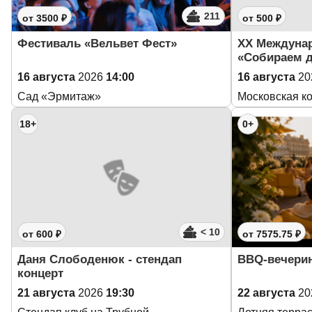
211
от 3500 ₽
от 500 ₽
Фестиваль «Вельвет Фест»
XX Междуна
«Собираем д
16 августа
2026
14:00
16 августа
20
Сад «Эрмитаж»
Московская к
18+
0+
< 10
от 600 ₽
от 7575.75 ₽
Даня Слободенюк - стендап
BBQ-вечери
концерт
21 августа
2026
19:30
22 августа
20