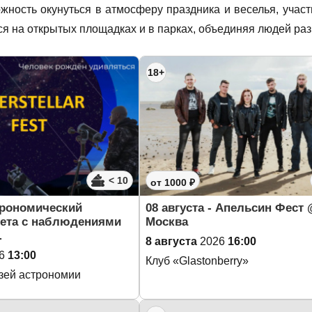
жность окунуться в атмосферу праздника и веселья, уча
ся на открытых площадках и в парках, объединяя людей раз
18+
< 10
от 1000 ₽
трономический
08 августа - Апельсин Фест
ета с наблюдениями
Москва
…
8 августа
2026
16:00
6
13:00
Клуб «Glastonberry»
узей астрономии