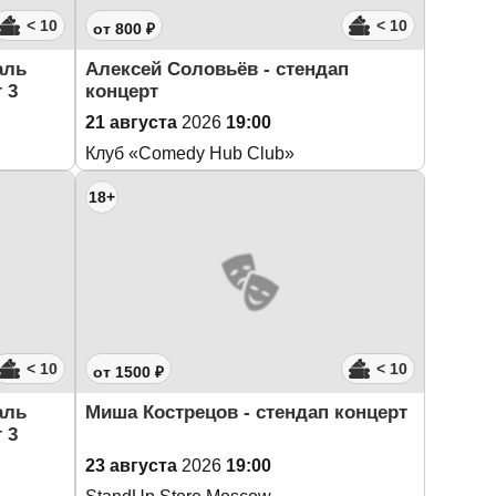
< 10
< 10
от 800 ₽
аль
Алексей Соловьёв - стендап
 3
концерт
21 августа
2026
19:00
Клуб «Comedy Hub Club»
18+
< 10
< 10
от 1500 ₽
аль
Миша Кострецов - стендап концерт
 3
23 августа
2026
19:00