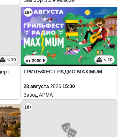
StandUp Store Moscow
16+
< 10
< 10
от 2000 ₽
церт
ГРИЛЬФЕСТ РАДИО MAXIMUM
28 августа
2026
15:00
Завод АРМА
18+