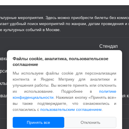
ультурные мероприятия. Здесь можно приобрести билеты без комисс
лагает удобный поиск мероприятий по жанрам, датам проведения и
е культурных событий в Москве.
Стендап
авки
Файлы cookie, аналитика, пользовательское
Шоу
соглашение
рсии
Детям
Мы используем файлы cookie для персонализации
контента и Яндекс Метрику для аналитики и
клы
Спорт
улучшения работы. Вы можете принять или отклонить
их использование. Подробнее в
политике
ивали
Пушкинская к
конфиденциальности
. Нажимая кнопку «Принять все»
вы также подтверждаете, что ознакомились и
согласились с
пользовательским соглашением
.
Принять все
Отклонить