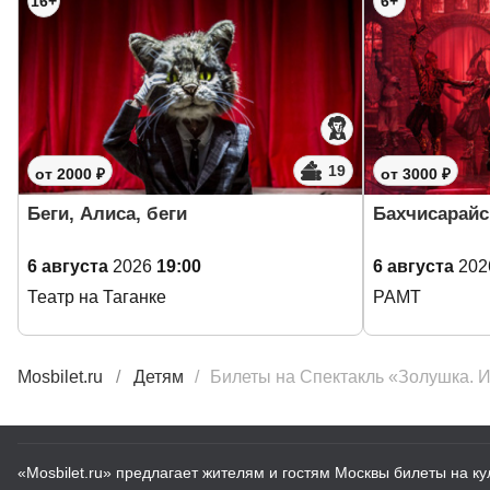
16+
6+
19
от 2000 ₽
от 3000 ₽
Беги, Алиса, беги
Бахчисарайс
6 августа
2026
19:00
6 августа
202
Театр на Таганке
РАМТ
Mosbilet.ru
Детям
Билеты на Спектакль «Золушка. 
«Mosbilet.ru» предлагает жителям и гостям Москвы билеты на к