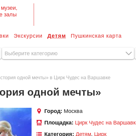
 музеи,
е залы
вки
Экскурсии
Детям
Пушкинская карта
Выберите категорию
История одной мечты» в Цирк Чудес на Варшавке
тория одной мечты»
Город:
Москва
Площадка:
Цирк Чудес на Варшавк
Категория:
Детям
,
Цирк