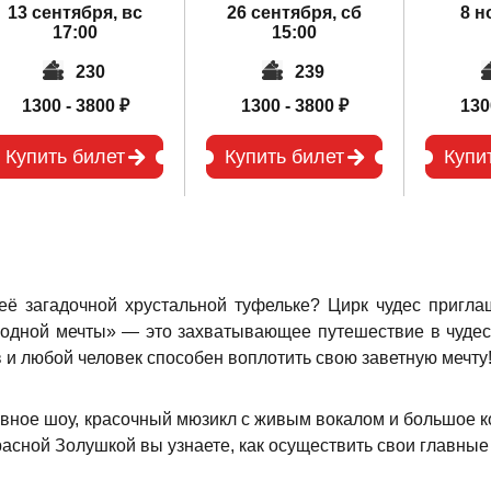
13 сентября, вс
26 сентября, сб
8 н
17:00
15:00
230
239
1300 - 3800 ₽
1300 - 3800 ₽
130
Купить билет
Купить билет
Купи
 её загадочной хрустальной туфельке? Цирк чудес пригл
одной мечты» — это захватывающее путешествие в чудесн
и любой человек способен воплотить свою заветную мечту
вное шоу, красочный мюзикл с живым вокалом и большое к
расной Золушкой вы узнаете, как осуществить свои главные