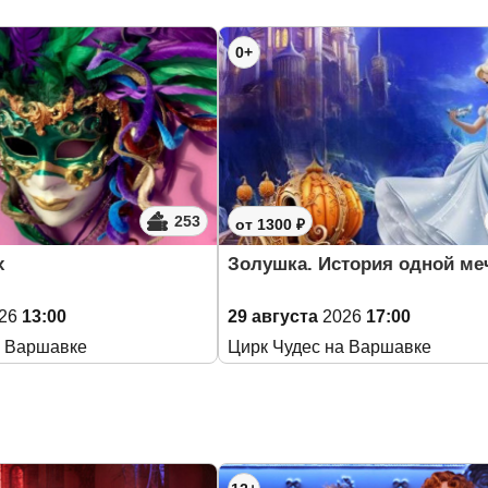
0+
253
от 1300 ₽
х
Золушка. История одной м
26
13:00
29 августа
2026
17:00
а Варшавке
Цирк Чудес на Варшавке