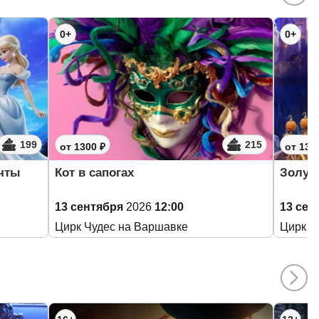
0+
0+
199
215
от 1300 ₽
от 130
ечты
Кот в сапогах
Золуш
13 сентября
2026
12:00
13 сен
Цирк Чудес на Варшавке
Цирк Ч