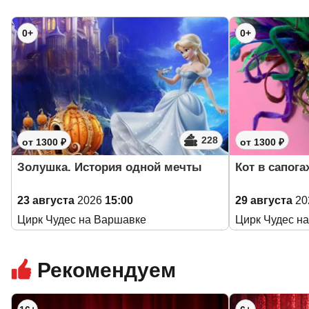
0+
0+
228
от 1300 ₽
от 1300 ₽
Золушка. История одной мечты
Кот в сапога
23 августа
2026
15:00
29 августа
20
Цирк Чудес на Варшавке
Цирк Чудес н
Рекомендуем