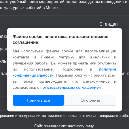
лагает удобный поиск мероприятий по жанрам, датам проведения и
е культурных событий в Москве.
Стендап
Файлы cookie, аналитика, пользовательское
авки
Шоу
соглашение
рсии
Детям
Мы используем файлы cookie для персонализации
контента и Яндекс Метрику для аналитики и
клы
Спорт
улучшения работы. Вы можете принять или отклонить
их использование. Подробнее в
политике
ивали
Пушкинская к
конфиденциальности
. Нажимая кнопку «Принять все»
вы также подтверждаете, что ознакомились и
согласились с
пользовательским соглашением
.
Принять все
Отклонить
ровании и копировании материалов с портала активная гиперссылка обя
Сайт принадлежит частному лицу.