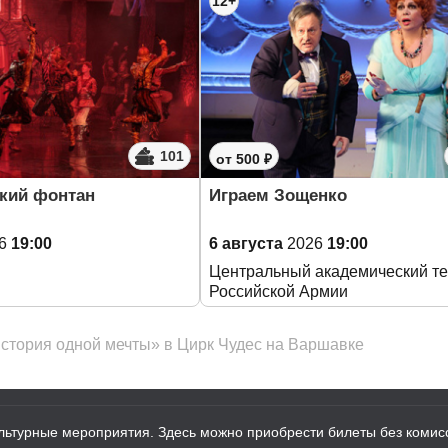
12+
101
от 500 ₽
кий фонтан
Играем Зощенко
6
19:00
6 августа
2026
19:00
Центральный академический те
Российской Армии
История одной мечты» в Цирк Чудес на Варшавке
ультурные мероприятия. Здесь можно приобрести билеты без комисс