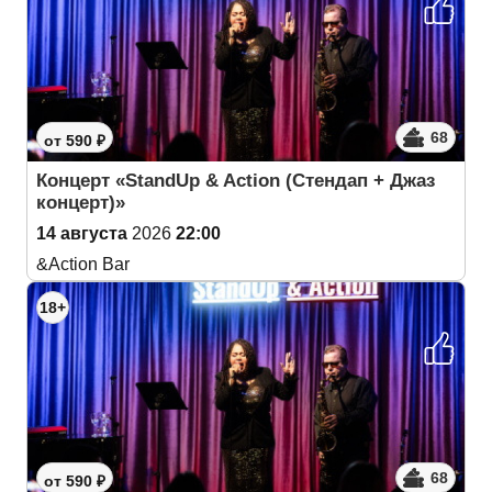
68
от 590 ₽
Концерт «StandUp & Action (Cтендап + Джаз
концерт)»
14 августа
2026
22:00
&Action Bar
18+
68
от 590 ₽