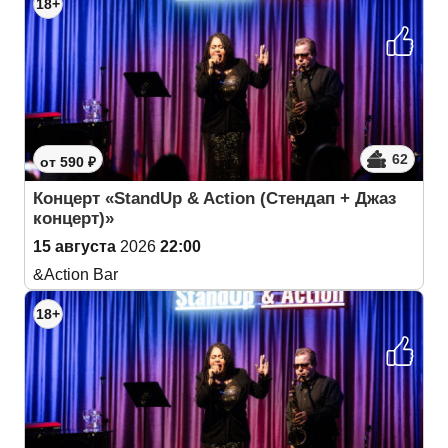
18+
62
от 590 ₽
Концерт «StandUp & Action (Cтендап + Джаз
концерт)»
15 августа
2026
22:00
&Action Bar
18+