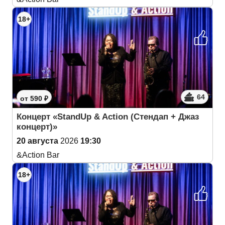
18+
64
от 590 ₽
Концерт «StandUp & Action (Cтендап + Джаз
концерт)»
20 августа
2026
19:30
&Action Bar
18+