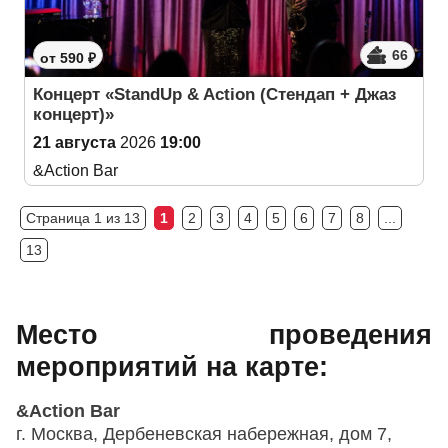
66
от 590 ₽
Концерт «StandUp & Action (Cтендап + Джаз
концерт)»
21 августа
2026
19:00
&Action Bar
Страница 1 из 13
1
2
3
4
5
6
7
8
...
13
Место проведения
мероприятий на карте:
&Action Bar
г. Москва, Дербеневская набережная, дом 7,