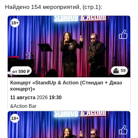
Найдено 154 мероприятий, (стр.1):
18+
59
от 590 ₽
Концерт «StandUp & Action (Cтендап + Джаз
концерт)»
11 августа
2026
19:30
&Action Bar
18+