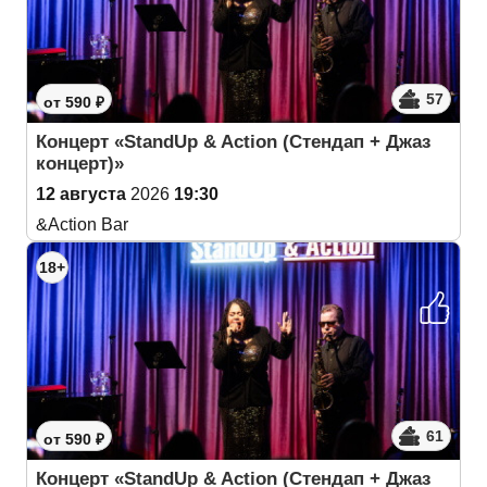
57
от 590 ₽
Концерт «StandUp & Action (Cтендап + Джаз
концерт)»
12 августа
2026
19:30
&Action Bar
18+
61
от 590 ₽
Концерт «StandUp & Action (Cтендап + Джаз